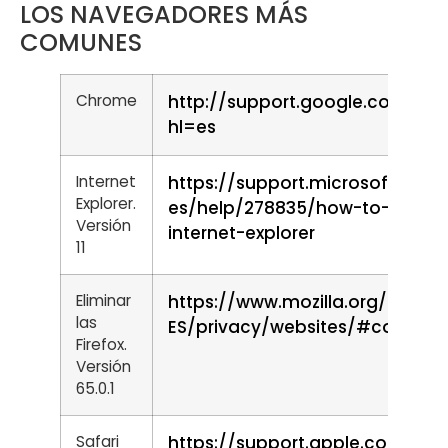
LOS NAVEGADORES MÁS
COMUNES
Chrome
http://support.google.com/c
hl=es
Internet
https://support.microsoft.com
Explorer.
es/help/278835/how-to-delete-
Versión
internet-explorer
11
Eliminar
https://www.mozilla.org/es-
las
ES/privacy/websites/#cookies
Firefox.
Versión
65.0.1
Safari
https://support.apple.com/es-