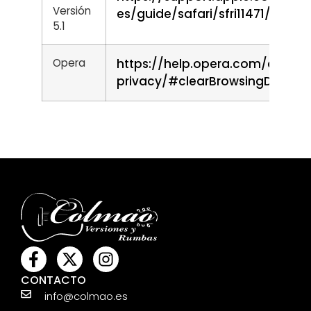
Versión
es/guide/safari/sfri11471/mac
5.1
Opera
https://help.opera.com/en/late
privacy/#clearBrowsingData
CONTACTO
info@colmao.es